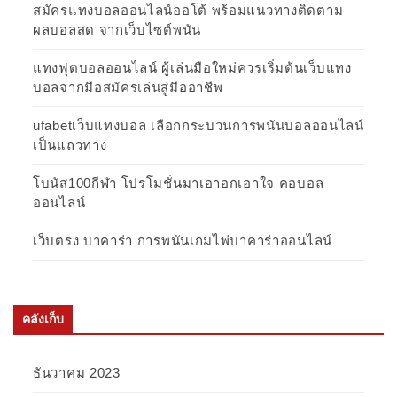
สมัครแทงบอลออนไลน์ออโต้ พร้อมแนวทางติดตาม
ผลบอลสด จากเว็บไซต์พนัน
แทงฟุตบอลออนไลน์ ผู้เล่นมือใหม่ควรเริ่มต้นเว็บแทง
บอลจากมือสมัครเล่นสู่มืออาชีพ
ufabetเว็บแทงบอล เลือกกระบวนการพนันบอลออนไลน์
เป็นแถวทาง
โบนัส100กีฬา โปรโมชั่นมาเอาอกเอาใจ คอบอล
ออนไลน์
เว็บตรง บาคาร่า การพนันเกมไพ่บาคาร่าออนไลน์
คลังเก็บ
ธันวาคม 2023