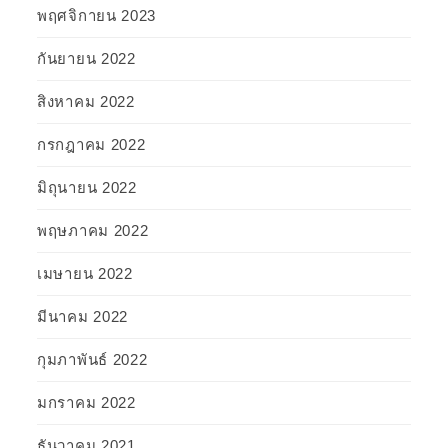
พฤศจิกายน 2023
กันยายน 2022
สิงหาคม 2022
กรกฎาคม 2022
มิถุนายน 2022
พฤษภาคม 2022
เมษายน 2022
มีนาคม 2022
กุมภาพันธ์ 2022
มกราคม 2022
ธันวาคม 2021