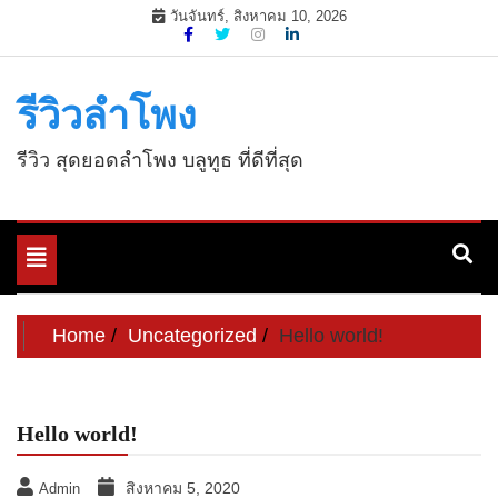
Skip
วันจันทร์, สิงหาคม 10, 2026
to
content
รีวิวลำโพง
รีวิว สุดยอดลำโพง บลูทูธ ที่ดีที่สุด
Toggle
navigation
Home
Uncategorized
Hello world!
Hello world!
สิงหาคม 5, 2020
Admin