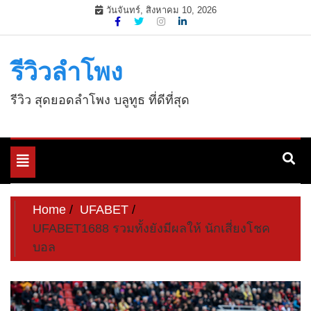
Skip
วันจันทร์, สิงหาคม 10, 2026
to
content
รีวิวลำโพง
รีวิว สุดยอดลำโพง บลูทูธ ที่ดีที่สุด
Toggle
navigation
Home
UFABET
UFABET1688 รวมทั้งยังมีผลให้ นักเสี่ยงโชค
บอล