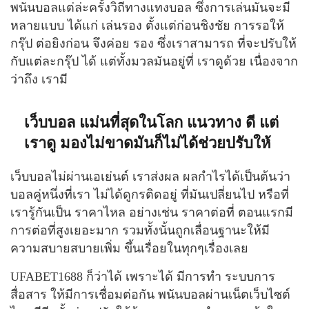
พนันบอลแต่ล่ะครั้งวิถีทางแทงบอล ซึ่งการเล่นมันจะมี
หลายแบบ ได้แก่ เล่นรอง ตั้งแต่ก่อนชิงชัย การรอให้
กรุ๊ป ต่อยิงก่อน จึงค่อย รอง ซึ่งเราสามารถ ที่จะปรับให้
กับแต่ละกรุ๊ป ได้ แต่ทั้งมวลมันอยู่ที่ เราดูด้วย เนื่องจาก
ว่าถึง เรามี
เว็บบอล แม่นที่สุดในโลก แนวทาง ดี แต่
เราดู มองไม่ขาดมันก็ไม่ได้ช่วยปรับให้
เว็บบอลไม่ผ่านเอเย่นต์ เราส่งผล ผลกำไรได้เป็นต้นว่า
บอลคู่หนึ่งที่เรา ไม่ได้ดูกรติดอยู่ ที่มันเปลี่ยนไป หรือที่
เรารู้กันเป็น ราคาไหล อย่างเช่น ราคาต่อที่ ตอนแรกมี
การต่อที่สูงเยอะมาก รวมทั้งนั้นถูกเลื่อนฐานะให้มี
ความสบายสบายเพิ่ม ขึ้นเรื่อยในทุกๆเรื่องเลย
UFABET1688 ก็ว่าได้ เพราะได้ มีการทำ ระบบการ
สื่อสาร ให้มีการเชื่อมต่อกัน พนันบอลผ่านเน็ตเว็บไซต์