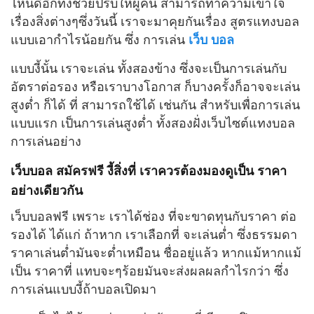
ไหนดีอีกทั้งช่วยปรับให้ผู้คน สามารถทำความเข้าใจ
เรื่องสิ่งต่างๆซึ่งวันนี้ เราจะมาคุยกันเรื่อง สูตรแทงบอล
แบบเอากำไรน้อยกัน ซึ่ง การเล่น
เว็บ บอล
แบบงี้นั้น เราจะเล่น ทั้งสองข้าง ซึ่งจะเป็นการเล่นกับ
อัตราต่อรอง หรือเราบางโอกาส ก็บางครั้งก็อาจจะเล่น
สูงต่ำ ก็ได้ ที่ สามารถใช้ได้ เช่นกัน สำหรับเพื่อการเล่น
แบบแรก เป็นการเล่นสูงต่ำ ทั้งสองฝั่งเว็บไซต์แทงบอล
การเล่นอย่าง
เว็บบอล สมัครฟรี งี้สิ่งที่ เราควรต้องมองดูเป็น ราคา
อย่างเดียวกัน
เว็บบอลฟรี เพราะ เราได้ช่อง ที่จะขาดทุนกับราคา ต่อ
รองได้ ได้แก่ ถ้าหาก เราเลือกที่ จะเล่นต่ำ ซึ่งธรรมดา
ราคาเล่นต่ำมันจะต่ำเหมือน ชื่ออยู่แล้ว หากแม้หากแม้
เป็น ราคาที่ แทบจะๆร้อยมันจะส่งผลผลกำไรกว่า ซึ่ง
การเล่นแบบงี้ถ้าบอลเปิดมา