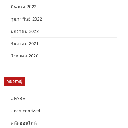
มีนาคม 2022
กุมภาพันธ์ 2022
มกราคม 2022
ธันวาคม 2021
สิงหาคม 2020
หมวดหมู่
UFABET
Uncategorized
พนันออนไลน์