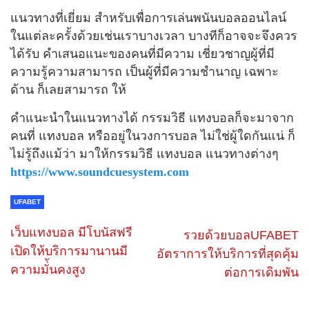
แนวทางที่เยี่ยม สำหรับเพื่อการเล่นพนันบอลออนไลน์
ในแต่ละครั้งด้วยเช่นเราบางเวลา บางทีก็อาจจะจึงควร
ได้รับ คำเสนอแนะของคนที่มีความ เชี่ยวชาญผู้ที่มี
ความรู้ความสามารถ เป็นผู้ที่มีความชำนาญ เฉพาะ
ด้าน ก็เลยสามารถ ให้
คำแนะนำในแนวทางได้ กรรมวิธี แทงบอลก็จะมาจาก
คนที่ แทงบอล หรืออยู่ในวงการบอล ไม่ใช่ผู้ใดกันแน่ ก็
ไม่รู้ถึงแม้ว่า มาให้กรรมวิธี แทงบอล แนวทางต่างๆ
https://www.soundcuesystem.com
UFABET
เว็บแทงบอล มีโบนัสฟรี
รวยด้วยบอลUFABET
เปิดให้บริการมานานมี
อัตราการให้บริการที่สุดคุ้ม
ความมั่้นคงสูง
ต่อการเดิมพัน