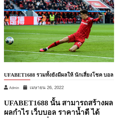
UFABET1688 รวมทั้งยังมีผลให้ นักเสี่ยงโชค บอล
เมษายน 26, 2022
Admin
UFABET1688 นั้น สามารถสร้างผล
ผลกำไร เว็บบอล ราคาน้ำดี ได้