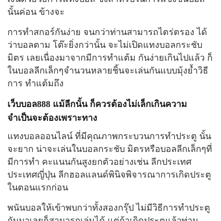
นั้นค่อน ข้างจะ
การทำสกอร์กันง่าย จนกว่าท่านสามารถไตร่ตรอง ได้
ว่าบอลตาม โต๊ะยิ่งกว่านั้น จะไม่เปิดแทงบอลกระชับ
มิตร เลยเนื่องมาจากมีการทำแต้ม กันง่ายเกินไปแล้ว ก็
ในบอลลีกเล็กๆจำนวนหลายชิ้นจะเล่นกันแบบมุ้งย้ำวิธี
การ ทำแต้มถึง
เว็บบอล888 แม้ลีกนั้น ก็ควรต้องไม่เล็กเกินความ
จำเป็นจะต้องเพราะทาง
แทงบอลออนไลน์ ที่มีคุณภาพกระบวนการทำประตู นั้น
จะยาก น่าจะเล่นในบอลกระชับ มิตรหรือบอลลีกเล็กๆที่
มีการทำ คะแนนกันสูงยกตัวอย่างเช่น ลีกประเทศ
ประเทศญี่ปุ่น ลีกฮอลแลนด์พินิจพิจารณาการเกิดประตู
ในตอนแรกก่อน
พนันบอลให้เข้าพบกว่าทั้งสองกรุ๊ป ไม่มีวิธีการทำประตู
กันมาเลยก็สามารถเล่นได้ แต่ถ้าเกิดประตูแล้วท่าน