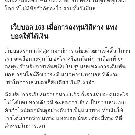
ผลให้ นักเสี่ยงโชค บอลสามารถ พนัน ได้ทุก ที่ทุกเมื่อ
โดย ที่ไม่มีข้อจำกัดอะไร รวมทั้งยังมีผล
เว็บบอล 168 เมื่อการลงทุนวิถีทาง แทง
บอลให้ได้เงิน
เว็บบอลราคาดีที่สุด ก็จะมีการ เสี่ยงด้วยกันทั้งสิ้น ไม่ว่า
เรา จะเลือกลงทุนกับ อะไร หรือแม้แต่การเลือกที่ จะ
ลงทุน สำหรับการเล่นพนัน ใน รูปแบบของการเดิมพัน
บอล ออนไลน์ถึงเราจะมี แนวทางแทงบอล ที่ดีงาม
เท่าใดการเล่นบอลก็สิ่งเดียว กันที่เราจำ
ต้องรับ การเสี่ยงหลายๆทาง แล้ว ก็เราแทบจะคุมอะไร
ไม่ ได้เลย ทางเดียวที่ จะลดการเสี่ยงเป็นการเล่นแบบ
ค้ากำไรน้อยๆมันดูอย่างกับว่าเป็นแนวทาง ทำเงินให้
เราได้มากกว่าหนทาง แทงบอล นั้นจะต้องมีทาง ที่ดี
สำหรับในการเล่น