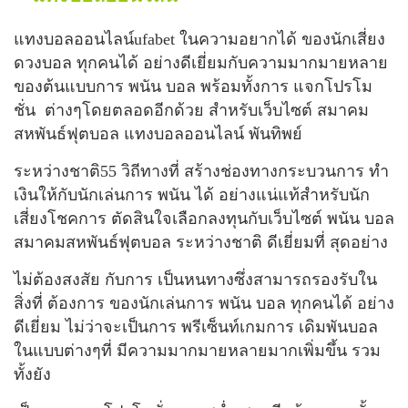
แทงบอลออนไลน์ufabet ในความอยากได้ ของนักเสี่ยง
ดวงบอล ทุกคนได้ อย่างดีเยี่ยมกับความมากมายหลาย
ของต้นแบบการ พนัน บอล พร้อมทั้งการ แจกโปรโม
ชั่น ต่างๆโดยตลอดอีกด้วย สำหรับเว็บไซต์ สมาคม
สหพันธ์ฟุตบอล แทงบอลออนไลน์ พันทิพย์
ระหว่างชาติ55 วิถีทางที่ สร้างช่องทางกระบวนการ ทำ
เงินให้กับนักเล่นการ พนัน ได้ อย่างแน่แท้
สำหรับนัก
เสี่ยงโชคการ ตัดสินใจเลือกลงทุนกับเว็บไซต์ พนัน บอล
สมาคมสหพันธ์ฟุตบอล ระหว่างชาติ ดีเยี่ยมที่ สุดอย่าง
ไม่ต้องสงสัย กับการ เป็นหนทางซึ่งสามารถรองรับใน
สิ่งที่ ต้องการ ของนักเล่นการ พนัน บอล ทุกคนได้ อย่าง
ดีเยี่ยม ไม่ว่าจะเป็นการ พรีเซ็นท์เกมการ เดิมพันบอล
ในแบบต่างๆที่ มีความมากมายหลายมากเพิ่มขึ้น รวม
ทั้งยัง