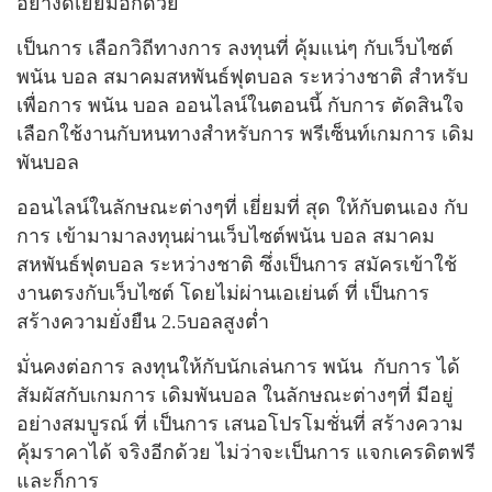
อย่างดีเยี่ยมอีกด้วย
เป็นการ เลือกวิถีทางการ ลงทุนที่ คุ้มแน่ๆ กับเว็บไซต์
พนัน บอล สมาคมสหพันธ์ฟุตบอล ระหว่างชาติ สำหรับ
เพื่อการ พนัน บอล ออนไลน์ในตอนนี้ กับการ ตัดสินใจ
เลือกใช้งานกับหนทางสำหรับการ พรีเซ็นท์เกมการ เดิม
พันบอล
ออนไลน์ในลักษณะต่างๆที่ เยี่ยมที่ สุด ให้กับตนเอง กับ
การ เข้ามามาลงทุนผ่านเว็บไซต์พนัน บอล สมาคม
สหพันธ์ฟุตบอล ระหว่างชาติ ซึ่งเป็นการ สมัครเข้าใช้
งานตรงกับเว็บไซต์ โดยไม่ผ่านเอเย่นต์ ที่ เป็นการ
สร้างความยั่งยืน 2.5บอลสูงต่ำ
มั่นคงต่อการ ลงทุนให้กับนักเล่นการ พนัน กับการ ได้
สัมผัสกับเกมการ เดิมพันบอล ในลักษณะต่างๆที่ มีอยู่
อย่างสมบูรณ์ ที่ เป็นการ เสนอโปรโมชั่นที่ สร้างความ
คุ้มราคาได้ จริงอีกด้วย ไม่ว่าจะเป็นการ แจกเครดิตฟรี
และก็การ