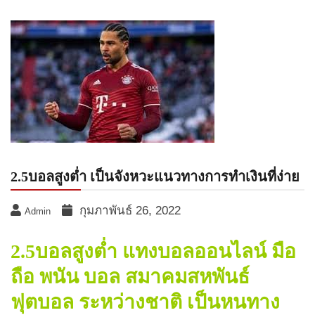
2.5บอลสูงต่ำ เป็นจังหวะแนวทางการทำเงินที่ง่าย
กุมภาพันธ์ 26, 2022
Admin
2.5บอลสูงต่ำ แทงบอลออนไลน์ มือ
ถือ พนัน บอล สมาคมสหพันธ์
ฟุตบอล ระหว่างชาติ เป็นหนทาง