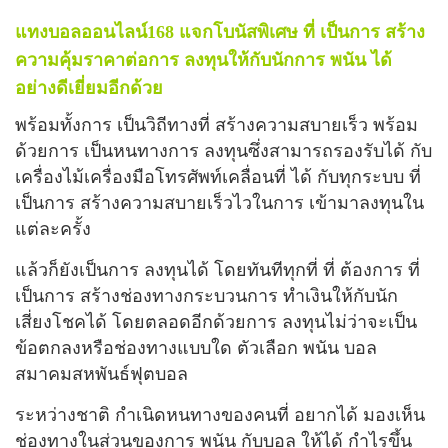
แทงบอลออนไลน์168 แจกโบนัสพิเศษ ที่ เป็นการ สร้าง
ความคุ้มราคาต่อการ ลงทุนให้กับนักการ พนัน ได้
อย่างดีเยี่ยมอีกด้วย
พร้อมทั้งการ เป็นวิถีทางที่ สร้างความสบายเร็ว พร้อม
ด้วยการ เป็นหนทางการ ลงทุนซึ่งสามารถรองรับได้ กับ
เครื่องไม้เครื่องมือโทรศัพท์เคลื่อนที่ ได้ กับทุกระบบ ที่
เป็นการ สร้างความสบายเร็วไวในการ เข้ามาลงทุนใน
แต่ละครั้ง
แล้วก็ยังเป็นการ ลงทุนได้ โดยทันทีทุกที่ ที่ ต้องการ ที่
เป็นการ สร้างช่องทางกระบวนการ ทำเงินให้กับนัก
เสี่ยงโชคได้ โดยตลอดอีกด้วยการ ลงทุนไม่ว่าจะเป็น
ข้อตกลงหรือช่องทางแบบใด ตัวเลือก พนัน บอล
สมาคมสหพันธ์ฟุตบอล
ระหว่างชาติ กำเนิดหนทางของคนที่ อยากได้ มองเห็น
ช่องทางในส่วนของการ พนัน กับบอล ให้ได้ กำไรขึ้น