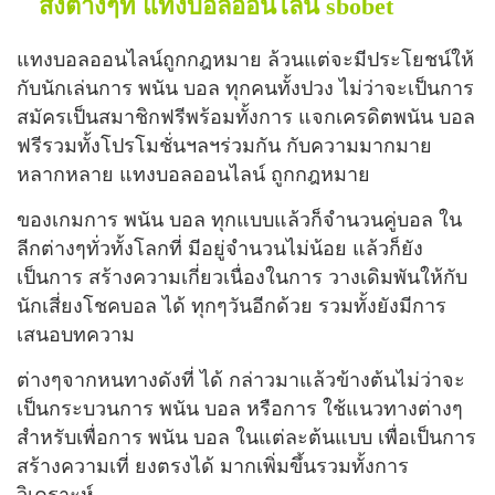
สิ่งต่างๆที่ แทงบอลออนไลน์ sbobet
แทงบอลออนไลน์ถูกกฎหมาย ล้วนแต่จะมีประโยชน์ให้
กับนักเล่นการ พนัน บอล ทุกคนทั้งปวง ไม่ว่าจะเป็นการ
สมัครเป็นสมาชิกฟรีพร้อมทั้งการ แจกเครดิตพนัน บอล
ฟรีรวมทั้งโปรโมชั่นฯลฯร่วมกัน กับความมากมาย
หลากหลาย แทงบอลออนไลน์ ถูกกฎหมาย
ของเกมการ พนัน บอล ทุกแบบแล้วก็จำนวนคู่บอล ใน
ลีกต่างๆทั่วทั้งโลกที่ มีอยู่จำนวนไม่น้อย แล้วก็ยัง
เป็นการ สร้างความเกี่ยวเนื่องในการ วางเดิมพันให้กับ
นักเสี่ยงโชคบอล ได้ ทุกๆวันอีกด้วย รวมทั้งยังมีการ
เสนอบทความ
ต่างๆจากหนทางดังที่ ได้ กล่าวมาแล้วข้างต้นไม่ว่าจะ
เป็นกระบวนการ พนัน บอล หรือการ ใช้แนวทางต่างๆ
สำหรับเพื่อการ พนัน บอล ในแต่ละต้นแบบ เพื่อเป็นการ
สร้างความเที่ ยงตรงได้ มากเพิ่มขึ้นรวมทั้งการ