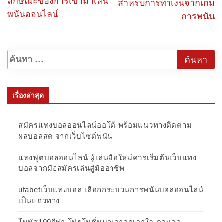
ลักษณะของการเข้ามาเล่น
สำหรับการทำเงินจากเกม
พนันออนไลน์
การพนัน
เรื่องล่าสุด
สมัครแทงบอลออนไลน์ออโต้ พร้อมแนวทางติดตาม
ผลบอลสด จากเว็บไซต์พนัน
แทงฟุตบอลออนไลน์ ผู้เล่นมือใหม่ควรเริ่มต้นเว็บแทง
บอลจากมือสมัครเล่นสู่มืออาชีพ
ufabetเว็บแทงบอล เลือกกระบวนการพนันบอลออนไลน์
เป็นแถวทาง
โบนัส100กีฬา โปรโมชั่นมาเอาอกเอาใจ คอบอล