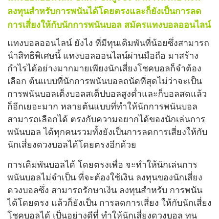
ลงทุนสำหรับการพนันได้โดยตรงและก็ยังเป็นการลด
การเสี่ยงให้กับนักการพนันบอล สมัครแทงบอลออนไลน์
แทงบอลออนไลน์ ยังไง ที่มีทุนเดิมพันที่น้อยซึ่งสามารถ
นำสิทธิพิเศษนี้ แทงบอลออนไลน์ผ่านมือถือ มาสร้าง
กำไรได้อย่างมากมายเพียงนักเสี่ยงโชคบอลก็จำต้อง
เลือก ต้นแบบที่นักการพนันบอลถนัดที่สุดไม่ว่าจะเป็น
การพนันบอลเต็งบอลสเต็ปบอลสูงต่ำและก็บอลสดแล้ว
ก็อีกเยอะมาก หลายต้นแบบที่ทำให้นักการพนันบอล
สามารถเลือกได้ ตรงกับความอยากได้ของนักเล่นการ
พนันบอล ได้ทุกคนรวมทั้งยังเป็นการลดการเสี่ยงให้กับ
นักเสี่ยงดวงบอลได้โดยตรงอีกด้วย
การเดิมพันบอลได้ โดยตรงเพื่อ จะทำให้นักเล่นการ
พนันบอลไม่จำเป็น ที่จะต้องใช้เงิน ลงทุนของนักเสี่ยง
ดวงบอลซึ่ง สามารถรักษาเงิน ลงทุนสำหรับ การพนัน
ได้โดยตรง แล้วก็ยังเป็น การลดการเสี่ยง ให้กับนักเสี่ยง
โชคบอลได้ เป็นอย่างดีที่ ทำให้นักเสี่ยงดวงบอล ทุน