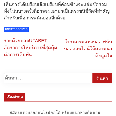
เห็นการได้เปรียบเสียเปรียบที่ค่อนข้างจะแจ่มชัดรวม
ทั้งโน่นบางครั้งก็อาจจะเอามาเป็นดรรชนีชี้วัดที่สำคัญ
สำหรับเพื่อการพนันบอลอีกด้วย
UNCATEGORIZED
รวยด้วยบอลUFABET
โปรแกรมแทงบอล พนัน
อัตราการให้บริการที่สุดคุ้ม
บอลออนไลน์ให้ความน่า
ต่อการเดิมพัน
ดึงดูดใจ
เรื่องล่าสุด
สมัครแทงบอลออนไลน์ออโต้ พร้อมแนวทางติดตาม