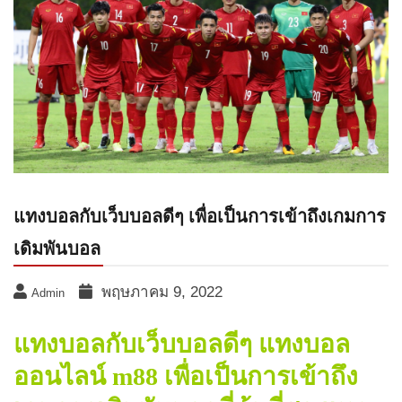
แทงบอลกับเว็บบอลดีๆ เพื่อเป็นการเข้าถึงเกมการ
เดิมพันบอล
พฤษภาคม 9, 2022
Admin
แทงบอลกับเว็บบอลดีๆ แทงบอล
ออนไลน์ m88 เพื่อเป็นการเข้าถึง