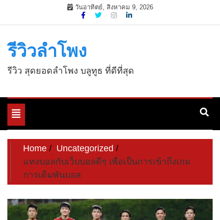
Skip
วันอาทิตย์, สิงหาคม 9, 2026
to
content
รีวิวลำโพง
รีวิว สุดยอดลำโพง บลูทูธ ที่ดีที่สุด
Toggle
navigation
Home
Uncategorized
แทงบอลกับเว็บบอลดีๆ เพื่อเป็นการเข้าถึงเกม
การเดิมพันบอล