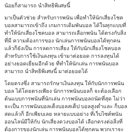
น้อยก็สามารถ นำสิทธิพิเศษนี้
มาเป็นตัวช่วย สำหรับการพนัน เพื่อทำให้นักเสี่ยงโชค
บอลสามารถเข้าถึง เกมการเดิมพันบอล ได้ในทุกแบบที่
ทำให้นักเสี่ยงโชคบอล สามารถเลือกพนัน ได้ตรงกับสิ่ง
ที่มี ความต้องการของ นักเล่นการพนันบอลได้ทุกคน
แล้วก็ยังเป็น การลดการเสี่ยง ให้กับนักเสี่ยงโชคบอล
สำหรับการใช้เงินลงทุน เข้ามาต่อยอด การลงทุนได้
อย่างยอดเยี่ยมอีกด้วย ที่ทำให้นักเล่น การพนันบอล
สามารถ นำสิทธิพิเศษนี้ มาต่อยอดได้
โดยตรงซึ่ง สามารถรักษาเงินลงทุน ให้กับนักการพนัน
บอล ได้โดยตรงเพียง นักการพนันบอลก็ จะต้องเลือก
ต้นแบบการพนันที่นักเล่น การพนันบอลถนัดที่สุด ไม่ว่า
จะเป็น การพนันบอลเต็งบอลสเต็ป บอลสูงต่ำและ ก็บอล
สดแล้วก็ อีกเพียบเลย หลายแบบอย่าง ที่เว็บไซต์พนัน
ออนไลน์มีให้กับ นักเสี่ยงดวงบอลได้ เลือกตรงต่อสิ่งที่
ต้องการของนักเล่น การพนันบอลได้ทุกคน พวกเราจะ