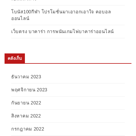
โบนัส100กีฬา โปรโมชั่นมาเอาอกเอาใจ คอบอล
ออนไลน์
เว็บตรง บาคาร่า การพนันเกมไพ่บาคาร่าออนไลน์
คลังเก็บ
ธันวาคม 2023
พฤศจิกายน 2023
กันยายน 2022
สิงหาคม 2022
กรกฎาคม 2022