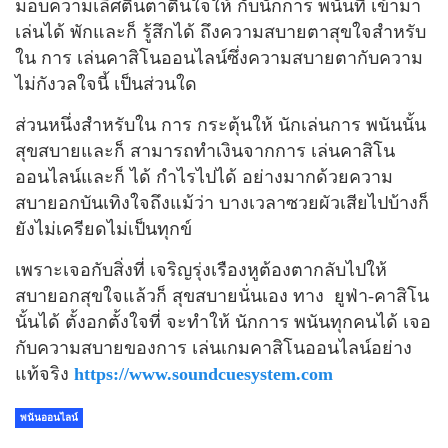
มอบความเลิศตื่นตาตื่นใจให้ กับนักการ พนันที่ เข้ามา
เล่นได้ พักและก็ รู้สึกได้ ถึงความสบายตาสุขใจสำหรับ
ใน การ เล่นคาสิโนออนไลน์ซึ่งความสบายตากับความ
ไม่กังวลใจนี้ เป็นส่วนใด
ส่วนหนึ่งสำหรับใน การ กระตุ้นให้ นักเล่นการ พนันนั้น
สุขสบายและก็ สามารถทำเงินจากการ เล่นคาสิโน
ออนไลน์และก็ ได้ กำไรไปได้ อย่างมากด้วยความ
สบายอกบันเทิงใจถึงแม้ว่า บางเวลาซวยผัวเสียไปบ้างก็
ยังไม่เครียดไม่เป็นทุกข์
เพราะเจอกับสิ่งที่ เจริญรุ่งเรืองหูต้องตากลับไปให้
สบายอกสุขใจแล้วก็ สุขสบายนั่นเอง ทาง ยูฟ่า-คาสิโน
นั้นได้ ตั้งอกตั้งใจที่ จะทำให้ นักการ พนันทุกคนได้ เจอ
กับความสบายของการ เล่นเกมคาสิโนออนไลน์อย่าง
แท้จริง
https://www.soundcuesystem.com
พนันออนไลน์