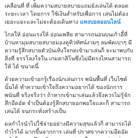
เคลื่อนที่ ที่ เพิ่มความสบายสบายแถมยังเล่นได้ ตลอด
ระยะเวลา โดยการ ใช้เงินสำหรับเพื่อการ เล่นไม่ต้อง
เยอะแยะและไม่จะต้องเดินทาง
แทงบอลออนไลน์
ไ
กลให้ อ่อนแรงให้ อ่อนเพลีย สามารถนอนบนเก้าอี้ที่
บ้านหามุมสบายสบายมองดูทิวทัศน์งามๆ ลมพัดเบาๆ มี
ความรู้สึกสบายตัวบันเทิงใจกดเข้ามาเล่นก็ จะมาพบกับ
สิ่งที่ จรรโลงใจใน เกมคาสิโนซึ่งไม่มีตรงไหนสามารถ
ให้ ได้ ขนาดนี้
ด้วยความเข้าอกรู้เรื่องนักเล่นการ พนันพื้นที่ เว็บไซต์
นั้นได้ ทำความเข้าใจถึงความอยากได้ ของนักการ
พนันที่ จริงจริงว่า ถ้าหากเข้ามาเล่นแล้วจึงควรไม่รู้จัก
สึกอึดอัด จำเป็นต้องรู้สึกสบายอกพอใจและก็ สามารถ
เล่นได้ จนกระทั่งสร้างเป็น
ผลกำไรนำไปใช้จ่ายอย่างมีความสุขแล้วก็ สามารถได้
กำไรได้ มากขึ้นจากการ เล่นที่ ปราศจากความอึดอัด