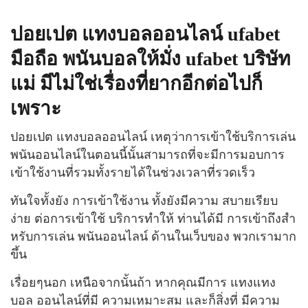
ปอยเปต แทงบอลออนไลน์ ufabet
มือถือ พนันบอลให้มั่ง ufabet บริษัท
แม่ มีไม่ใช่เรื่องที่ยากอีกต่อไปก็
เพราะ
ปอยเปต แทงบอลออนไลน์ เหตุว่าการเข้าใช้บริการเล่น
พนันออนไลน์ในตอนนี้นั้นสามารถที่จะมีการมอบการ
เข้าใช้งานที่รวมทั้งรายได้ในช่วงเวลาที่รวดเร็ว
ทันใจทั้งยัง การเข้าใช้งาน ทั้งยังมีความ สบายเรียบ
ง่าย ต่อการเข้าใช้ บริการทำให้ ท่านได้มี การเข้าถึงสำ
หรับการเล่น พนันออนไลน์ ด้านในเว็บของ พวกเรามาก
ขึ้น
เรื่อยๆนอก เหนือจากนั้นถ้า หากคุณมีการ แทงแทง
บอล ออนไลน์ที่มี ความเหมาะสม และก็สิ่งที่ มีความ