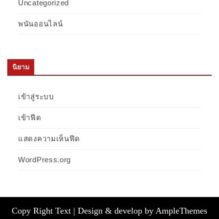
Uncategorized
พนันออนไลน์
นิยาม
เข้าสู่ระบบ
เข้าฟีด
แสดงความเห็นฟีด
WordPress.org
Copy Right Text |
Design & develop by AmpleThemes