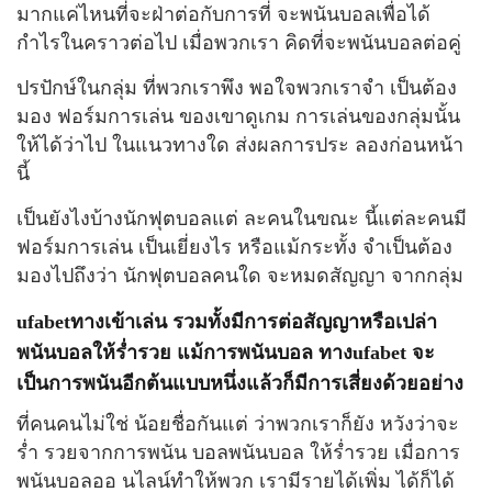
มากแค่ไหนที่จะฝ่าต่อกับการที่ จะพนันบอลเพื่อได้
กำไรในคราวต่อไป เมื่อพวกเรา คิดที่จะพนันบอลต่อคู่
ปรปักษ์ในกลุ่ม ที่พวกเราพึง พอใจพวกเราจำ เป็นต้อง
มอง ฟอร์มการเล่น ของเขาดูเกม การเล่นของกลุ่มนั้น
ให้ได้ว่าไป ในแนวทางใด ส่งผลการประ ลองก่อนหน้า
นี้
เป็นยังไงบ้างนักฟุตบอลแต่ ละคนในขณะ นี้แต่ละคนมี
ฟอร์มการเล่น เป็นเยี่ยงไร หรือแม้กระทั้ง จำเป็นต้อง
มองไปถึงว่า นักฟุตบอลคนใด จะหมดสัญญา จากกลุ่ม
ufabetทางเข้าเล่น รวมทั้งมีการต่อสัญญาหรือเปล่า
พนันบอลให้ร่ำรวย แม้การพนันบอล ทางufabet จะ
เป็นการพนันอีกต้นแบบหนึ่งแล้วก็มีการเสี่ยงด้วยอย่าง
ที่คนคนไม่ใช่ น้อยชื่อกันแต่ ว่าพวกเราก็ยัง หวังว่าจะ
ร่ำ รวยจากการพนัน บอลพนันบอล ให้ร่ำรวย เมื่อการ
พนันบอลออ นไลน์ทำให้พวก เรามีรายได้เพิ่ม ได้ก็ได้