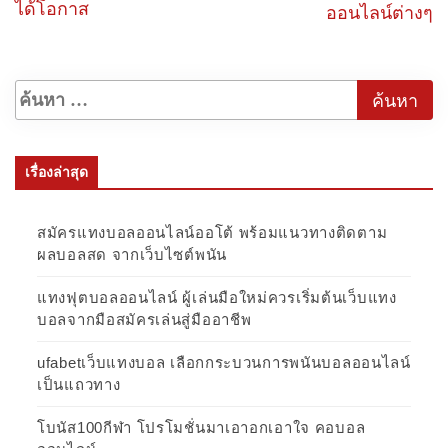
ได้โอกาส
ออนไลน์ต่างๆ
เรื่องล่าสุด
สมัครแทงบอลออนไลน์ออโต้ พร้อมแนวทางติดตาม
ผลบอลสด จากเว็บไซต์พนัน
แทงฟุตบอลออนไลน์ ผู้เล่นมือใหม่ควรเริ่มต้นเว็บแทง
บอลจากมือสมัครเล่นสู่มืออาชีพ
ufabetเว็บแทงบอล เลือกกระบวนการพนันบอลออนไลน์
เป็นแถวทาง
โบนัส100กีฬา โปรโมชั่นมาเอาอกเอาใจ คอบอล