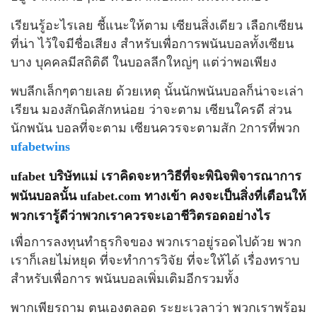
เรียนรู้อะไรเลย ชี้แนะให้ตาม เซียนสิ่งเดียว เลือกเซียน
ที่น่า ไว้ใจมีชื่อเสียง สำหรับเพื่อการพนันบอลทั้งเซียน
บาง บุคคลมีสถิติดี ในบอลลีกใหญ่ๆ แต่ว่าพอเพียง
พบลีกเล็กๆตายเลย ด้วยเหตุ นั้นนักพนันบอลก็น่าจะเล่า
เรียน มองสักนิดสักหน่อย ว่าจะตาม เซียนใครดี ส่วน
นักพนัน บอลที่จะตาม เซียนควรจะตามสัก 2การที่พวก
ufabetwins
ufabet บริษัทแม่ เราคิดจะหาวิธีที่จะพินิจพิจารณาการ
พนันบอลนั้น ufabet.com ทางเข้า คงจะเป็นสิ่งที่เตือนให้
พวกเรารู้ดีว่าพวกเราควรจะเอาชีวิตรอดอย่างไร
เพื่อการลงทุนทำธุรกิจของ พวกเราอยู่รอดไปด้วย พวก
เราก็เลยไม่หยุด ที่จะทำการวิจัย ที่จะให้ได้ เรื่องทราบ
สำหรับเพื่อการ พนันบอลเพิ่มเติมอีกรวมทั้ง
พากเพียรถาม ตนเองตลอด ระยะเวลาว่า พวกเราพร้อม