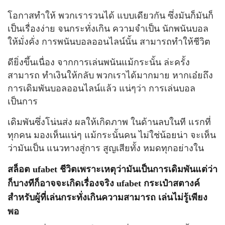
โอกาสทำให้ พวกเรารวนได้ แบบเดียวกัน ซึ่งมันก็มันก็
เป็นเรื่องง่าย จนกระทั่งเกิน ความจำเป็น นักพนันบอล
ให้มั่งคั่ง การพนันบอลออนไลน์นั้น สามารถทำให้ชีวิต
ดียิ่งขึ้นเนื่อง จากการเล่นพนันแม้กระนั้น ล่ะครั้ง
สามารถ ทำเงินให้กลับ พวกเราได้มากมาย หากเอ๋ยถึง
การเดิมพันบอลออนไลน์แล้ว แน่ๆว่า การเล่นบอล
เป็นการ
เดิมพันซึ่งโน่นส่ง ผลให้เกิดภาพ ในด้านลบในที แรกที่
ทุกคน มองเห็นแน่ๆ แม้กระนั้นคน ไม่ใช่น้อยน่า จะเห็น
ว่ามันเป็น แนวทางสู่การ สูญเสียทั้ง หมดทุกอย่างใน
สล็อต ufabet ชีวิตเพราะเหตุว่ามันเป็นการเดิมพันแต่ว่า
ก็บางทีก็อาจจะเกิดเรื่องจริง ufabet กระเป๋าสตางค์
สำหรับผู้ที่เล่นกระทั่งเกินความสามารถ เล่นไม่รู้เพียง
พอ