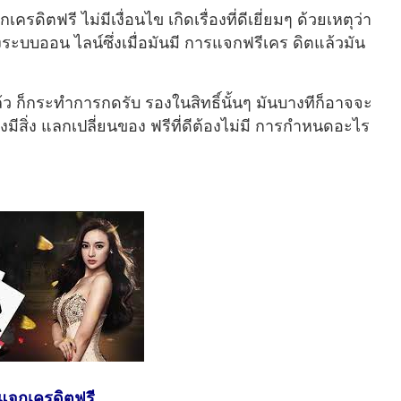
ดิตฟรี ไม่มีเงื่อนไข เกิดเรื่องที่ดีเยี่ยมๆ ด้วยเหตุว่า
างระบบออน ไลน์ซึ่งเมื่อมันมี การแจกฟรีเคร ดิตแล้วมัน
้ว ก็กระทำการกดรับ รองในสิทธิ์นั้นๆ มันบางทีก็อาจจะ
งมีสิ่ง แลกเปลี่ยนของ ฟรีที่ดีต้องไม่มี การกำหนดอะไร
ต์แจกเครดิตฟรี