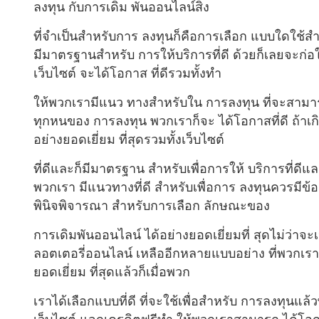
ลงทุน กับการเดิม พันออนไลน์สิ่ง
ที่จำเป็นสำหรับการ ลงทุนก็คือการเลือก แบบใดใช้สำหรั
มีมาตรฐานสำหรับ การให้บริการที่ดี ด้วยก็เลยจะก่อ
เว็บไซต์ จะได้โอกาส ที่ดีรวมทั้งทำ
ให้พวกเรามีแนว ทางสำหรับใน การลงทุน ที่จะสามารถส
ทุกหนของ การลงทุน พวกเราก็จะ ได้โอกาสที่ดี ถ้าเกิ
อย่างยอดเยี่ยม ที่สุดรวมทั้งเว็บไซต์
ที่ดีและก็มีมาตรฐาน สำหรับเพื่อการให้ บริการที่ดีแล
พวกเรา มีแนวทางที่ดี สำหรับเพื่อการ ลงทุนควรมีข้
พินิจพิจารณา สำหรับการเลือก ลักษณะของ
การเดิมพันออนไลน์ ได้อย่างยอดเยี่ยมที่ สุดไม่ว่
ลอตเตอรี่ออนไลน์ เหลืออีกหลายแบบอย่าง ที่พวกเร
ยอดเยี่ยม ที่สุดแล้วก็เมื่อพวก
เราได้เลือกแบบที่ดี ที่จะใช้เพื่อสำหรับ การลงทุนแล้ว