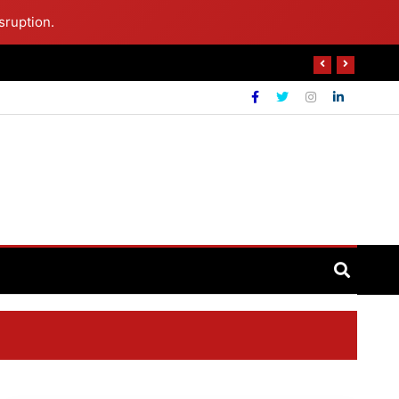
sruption.