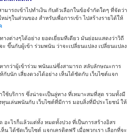
งสามารถเข้าไปทำเงิน กับตัวเลือกในข้อจำกัดใดๆ ที่จัดว่า
หม่ๆในส่วนของ สำหรับเพื่อการเข้า ไปสร้างรายได้ให้
ด
ทางต่างๆได้อย่าง ยอดเยี่ยมทีเดียว มันย่อมแสดงว่าวิถี
 ขึ้นกับผู้เข้า ร่วมพนัน ว่าจะเปลี่ยนแปลง เปลี่ยนแปลง
าหากว่าผู้เข้าร่วม พนันแน่ซึ่งสามารถ สลับลักษณะการ
้กับนัก เสี่ยงดวงได้อย่าง เห็นได้ชัดกับ เว็บไซต์แจก
ช้บริการ ซึ่งน่าจะเป็นลู่ทาง ที่เหมาะสมที่สุด รวมทั้งมี
ุนเล่นพนันกับ เว็บไซต์ที่มีการ มอบสิ่งที่มีประโยชน์ ให้
ด อะไรก็แล้วแต่ทั้ง หมดทั้งปวง ที่เป็นการสร้างอิสร
ห็น ได้ชัดเว็บไซต์ แจกเครดิตฟรี เมื่อพวกเรา เลือกที่จะ