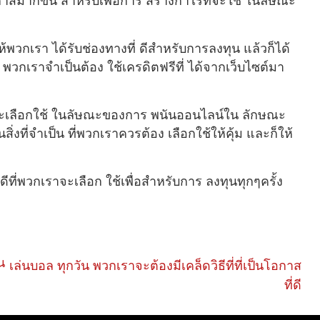
สมากขึ้น สำหรับเพื่อการ สร้างกำไรที่จะใช้ ในลัษณะ
ห้พวกเรา ได้รับช่องทางที่ ดีสำหรับการลงทุน แล้วก็ได้
วกเราจำเป็นต้อง ใช้เครดิตฟรีที่ ได้จากเว็บไซต์มา
จะเลือกใช้ ในลัษณะของการ พนันออนไลน์ใน ลักษณะ
สิ่งที่จำเป็น ที่พวกเราควรต้อง เลือกใช้ให้คุ้ม และก็ให้
ดีที่พวกเราจะเลือก ใช้เพื่อสำหรับการ ลงทุนทุกๆครั้ง
น
เล่นบอล ทุกวัน พวกเราจะต้องมีเคล็ดวิธีที่ที่เป็นโอกาส
ที่ดี