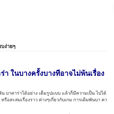
บบง่ายๆ
า ในบางครั้งบางทีอาจไม่พ้นเรื่อง
บาคาร่าได้อย่าง เต็มรูปแบบ แล้วก็มีความเป็น ไปได้
ติ หรือสะสมเรื่องราว ต่างๆเกี่ยวกับเกม การเดิมพันบา คา