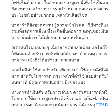
ก็พรีเซ็นท์ออกมา ในลักษณะของสูตร นี้เพื่อใช้เป็น
ยังสามารถ สร้างการบรรลุเป้า หมายต่อแนว ทางการทำร
ประโยชน์ อย่างมากต่อ เหล่านักเสี่ยงโชค
บาคาร่าที่ยังขาดความ รู้ความเข้าใจและ วิถีทางที่แ
รวมทั้งลดการเสี่ยง ที่จะเกิดขึ้นต่อการ ลงทุนของเง
คาร่านั้นมีการ ได้เสียกันอย่าง ราบรื่นแล้ว
ก็เร็วทันใจมากมายๆ เนื่องจากว่าเวลาเพียง แค่ไม่กี่ว
ก็ทั้งหมดสำหรับ การบันทึกสถิติต่างๆ ด้วยเหตุว่าการได้
สามารถ เข้าถึงได้อย่างสะ ดวกสบาย
และไม่มีค่าใช้จ่ายสำหรับ เพื่อการเข้าใช้ สูตรดังที่ไ
มาก สำหรับในการลด ภาระหน้าที่ค่าใช้ สอยสำหรับใน
หนทางที่ มีคุณภาพเป็นอย่าง ยิ่งของแนว
ทางการทำเงินสำ หรับการเล่นบา คาร่าสามารถนำเงินส
โดยการ ใช้ตารางสูตรประสิทธิ ภาพข้างต้นเพื่อ เป็นคู่
เหล่าบรรดา นักเล่นการพนัน บาคาร่าได้บรรลุ
UFAB