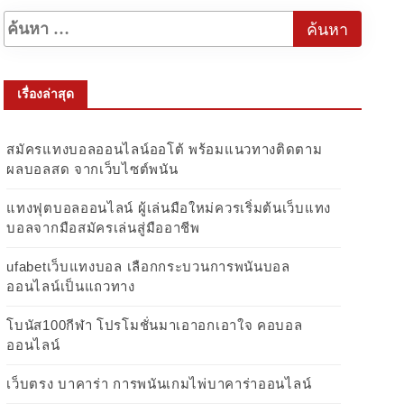
เรื่องล่าสุด
สมัครแทงบอลออนไลน์ออโต้ พร้อมแนวทางติดตาม
ผลบอลสด จากเว็บไซต์พนัน
แทงฟุตบอลออนไลน์ ผู้เล่นมือใหม่ควรเริ่มต้นเว็บแทง
บอลจากมือสมัครเล่นสู่มืออาชีพ
ufabetเว็บแทงบอล เลือกกระบวนการพนันบอล
ออนไลน์เป็นแถวทาง
โบนัส100กีฬา โปรโมชั่นมาเอาอกเอาใจ คอบอล
ออนไลน์
เว็บตรง บาคาร่า การพนันเกมไพ่บาคาร่าออนไลน์