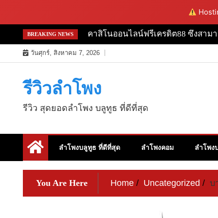
Hostin
Skip
คาสิโนออนไลน์ฟรีเครดิต88 ซึ่งสามา
BREAKING NEWS
to
วันศุกร์, สิงหาคม 7, 2026
content
รีวิวลำโพง
รีวิว สุดยอดลำโพง บลูทูธ ที่ดีที่สุด
ลําโพงบลูทูธ ที่ดีที่สุด
ลําโพงคอม
ลําโพงบ
You Are Here
Home
Uncategorized
บ